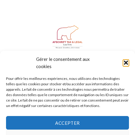
BRUSSELS | GENEVA | FREIBURG | MADRID | TEL AVIV
Gérer le consentement aux
Mentions légales
-
Informations légales
-
Conditions
cookies
générales
-
Honoraires
Pour offrir les meilleures expériences, nous utilisons des technologies
telles que les cookies pour stocker et/ou accéder aux informations des
appareils. Le fait de consentir à ces technologies nous permettra de traiter
des données telles que le comportement de navigation ou les ID uniques sur
ce site. Le fait de ne pas consentir ou de retirer son consentement peut avoir
un effet négatif sur certaines caractéristiques et fonctions.
POUR UNE INFORMATION OU POUR FIXER
UN RENDEZ-VOUS.
ACCEPTER
NOUS CONTACTER