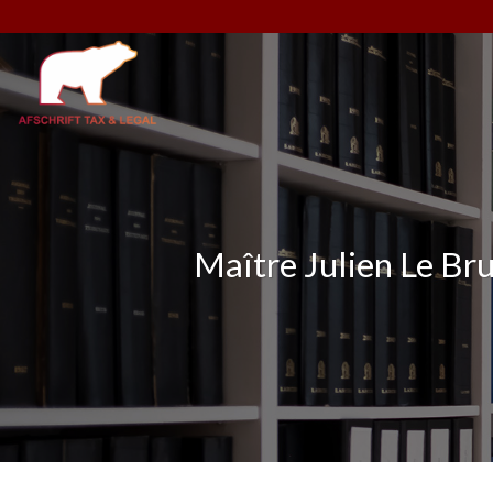
Skip
to
content
Maître Julien Le B