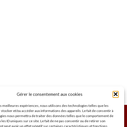
Gérer le consentement aux cookies
aires
les meilleures expériences, nous utilisons des technologies telles que les
 stocker et/ou accéder aux informations des appareils. Le fait de consentir à
gies nous permettra de traiter des données telles que le comportement de
 les ID uniques sur ce site. Le fait de ne pas consentir ou de retirer son
NOUS CONTACTER
 peut avoir un effet négatif sur certaines caractéristiques et fonctions.