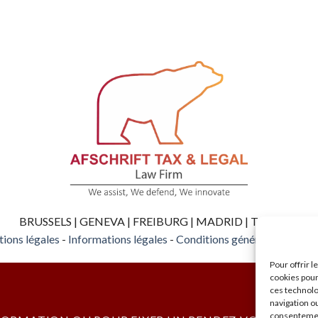
BRUSSELS | GENEVA | FREIBURG | MADRID | TEL AVIV
ions légales
-
Informations légales
-
Conditions générales
-
Honor
Pour offrir 
cookies pour
ces technolo
navigation ou
consentement