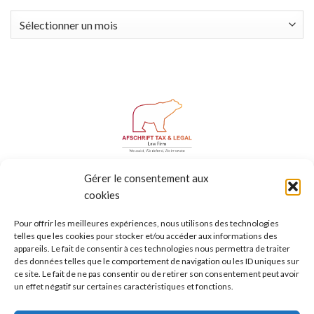
Archives
BRUSSELS | GENEVA | FREIBURG | MADRID | TEL AVIV
Gérer le consentement aux
Mentions légales
-
Informations légales
-
Conditions
cookies
générales
-
Honoraires
Pour offrir les meilleures expériences, nous utilisons des technologies
telles que les cookies pour stocker et/ou accéder aux informations des
appareils. Le fait de consentir à ces technologies nous permettra de traiter
des données telles que le comportement de navigation ou les ID uniques sur
ce site. Le fait de ne pas consentir ou de retirer son consentement peut avoir
un effet négatif sur certaines caractéristiques et fonctions.
POUR UNE INFORMATION OU POUR FIXER